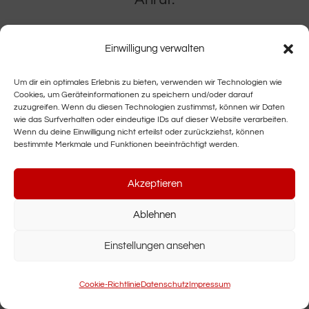
Einwilligung verwalten
Hier geht es zum Kontaktformular
Um dir ein optimales Erlebnis zu bieten, verwenden wir Technologien wie
Cookies, um Geräteinformationen zu speichern und/oder darauf
zuzugreifen. Wenn du diesen Technologien zustimmst, können wir Daten
wie das Surfverhalten oder eindeutige IDs auf dieser Website verarbeiten.
Wenn du deine Einwilligung nicht erteilst oder zurückziehst, können
bestimmte Merkmale und Funktionen beeinträchtigt werden.
„Du kannst die Wellen
nicht stoppen, aber du
Akzeptieren
kannst lernen sie zu
Ablehnen
surfen.“
Einstellungen ansehen
Jon Kabat- Zinn
Cookie-Richtlinie
Datenschutz
Impressum